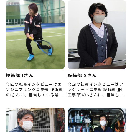
た。Nさんのストイックさが
した。 （※内容は取材当時
伝わ…
の…
技術部 Iさん
設備部 Sさん
今回の社員インタビューはエ
今回の社員インタビューはフ
ンジニアリング事業部 技術部
ァシリティ事業部 設備部(旧
のIさんに、担当している業務
工事部)のSさんに、担当して
のことや仕事への取組み方な
いる業務について、仕事をす
どをお聞きしました。 （※所
る上で心掛けていることなど
属・内容はインタビュー当…
をお聞きしました。 （※…