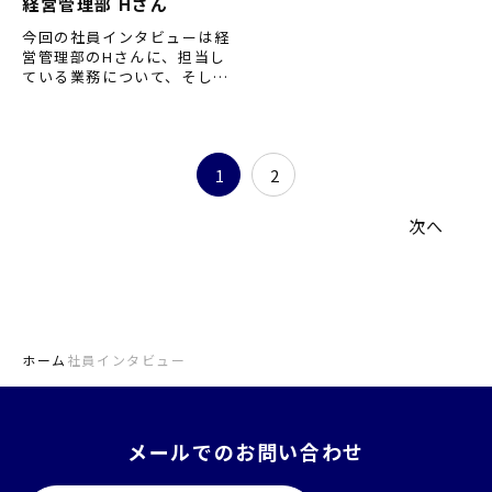
経営管理部 Hさん
今回の社員インタビューは経
営管理部のHさんに、担当し
ている業務について、そして
仕事をするうえで心掛けてい
ることについてお聞きしまし
た。 （※内容は取材当時のも
の…
1
2
次へ
ホーム
社員インタビュー
メールでのお問い合わせ