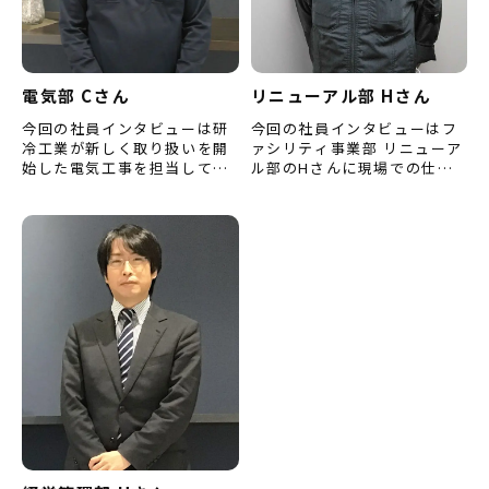
電気部 Cさん
リニューアル部 Hさん
今回の社員インタビューは研
今回の社員インタビューはフ
冷工業が新しく取り扱いを開
ァシリティ事業部 リニューア
始した電気工事を担当してい
ル部のHさんに現場での仕事
るエンジニアリング事業部 電
の学び方や、仕事をするうえ
気部のCさんに、この仕事を
で心掛けていることなどにつ
始めたきっかけや印象に残っ
いてお聞きしました。 （※
て…
内…