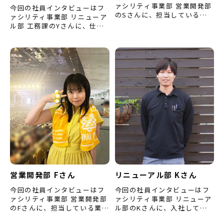
ァシリティ事業部 営業開発部
今回の社員インタビューはフ
のSさんに、担当している積
ァシリティ事業部 リニューア
算業務のことや、仕事におい
ル部 工務課のYさんに、仕事
て心掛けていることなどをお
をするうえで心掛けているこ
聞きしました。 （※内容は
とや、仕事を教える際に心掛
取…
けていることなどを聞きま
し…
営業開発部 Fさん
リニューアル部 Kさん
今回の社員インタビューはフ
今回の社員インタビューはフ
ァシリティ事業部 営業開発部
ァシリティ事業部 リニューア
のFさんに、担当している業務
ル部のKさんに、入社してか
のことや今後挑戦してみたい
らこれまでの振り返りや、こ