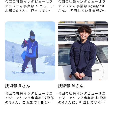
今回の社員インタビューはフ
今回の社員インタビューはフ
ァシリティ事業部 リニューア
ァシリティ事業部 設備部のI
ル部のSさん。 担当している
さん。 担当している業務のこ
業務のことや、仕事をするう
とや、この仕事のやりがいを
えで心掛けていることなどを
感じる点などをお聞きしまし
お聞きしました。 （※内容…
た。 （※内容は取材当時の…
技術部 Nさん
技術部 Mさん
今回の社員インタビューはエ
今回の社員インタビューはエ
ンジニアリング事業部 技術部
ンジニアリング事業部 技術部
のNさん。これまで手掛けて
のMさんに、担当している業
きた工事のことや、仕事への
務のことや入社当時のこと、
向き合い方などを聞きまし
今後の目標などをお聞きしま