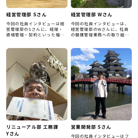
経営管理部 Sさん
経営管理部 Wさん
今回の社員インタビューは経
今回の社員インタビューは、
営管理部のSさんに、経理・
経営管理部のWさんに、社員
資格管理・契約といった幅広
の健康管理業務への取り組み
い業務への取り組みや、今後
や仕事のやりがい、プライベ
挑戦したいこと、仕事のやり
ートについてお話を伺いまし
がいなどについてお話を伺い
た。 （※内容は取材当時のも
ま…
の…
リニューアル部 工務課
営業開発部 Sさん
Yさん
今回の社員インタビューはフ