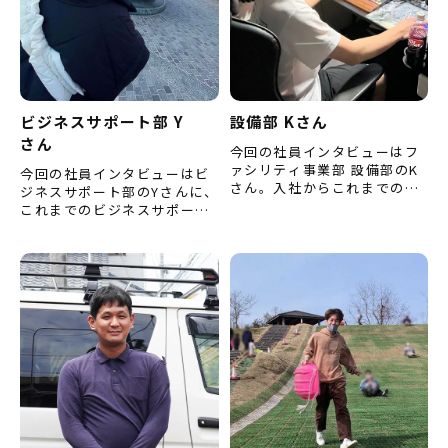
ビジネスサポート部 Y
設備部 Kさん
さん
今回の社員インタビューはフ
ァシリティ事業部 設備部のK
今回の社員インタビューはビ
さん。入社からこれまでの仕
ジネスサポート部のYさんに、
事についてや、学んできたこ
これまでのビジネスサポート
とについてなどをお聞きしま
部の取り組みや、今後の目標
した。（※内容は取材当時の
についてをお聞きしました。
も…
（※内容は取材当時のもの
で…