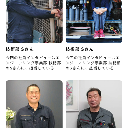
技術部 Sさん
技術部 Sさん
今回の社員インタビューはエ
今回の社員インタビューはエ
ンジニアリング事業部 技術部
ンジニアリング事業部 技術部
のSさんに、担当している業
のSさんに、担当している業
務、入社当時のエピソード、
務についてのお話や入社した
技術部や会社の良いところな
頃のこと、仕事をするうえで
どをお聞きしました。 （※
心掛けていることなどについ
内…
て…