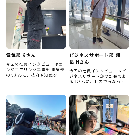
電気部 Kさん
ビジネスサポート部 部
長 Hさん
今回の社員インタビューはエ
ンジニアリング事業部 電気部
今回の社員インタビューはビ
のKさんに、技術や知識を学
ジネスサポート部の部長であ
んでいくうえで大切だと思う
るHさんに、社内で行なって
ことや、今後挑戦してみたい
いる取り組みやビジネスサポ
ことなどをお聞きしました。
ート部の今後の展望などをお
…
聞きしました。 （※内容は取
材…