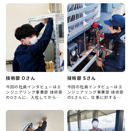
ことなどをお聞きしました。
の仕事をするうえでの心構え
（※内容は取材当時のもの…
などをお聞きしました。
（※…
技術部 Oさん
技術部 Sさん
今回の社員インタビューはエ
今回の社員インタビューはエ
ンジニアリング事業部 技術部
ンジニアリング事業部 技術部
のOさんに、入社してからこ
のSさんに、仕事に対する思
れまでの約一年の振り返って
いや目標などをお聞きしまし
の感想などをお聞きしまし
た。 （※内容は取材当時のも
た。 （※内容は取材当時のも
のです。） ――Sさんの担…
の…