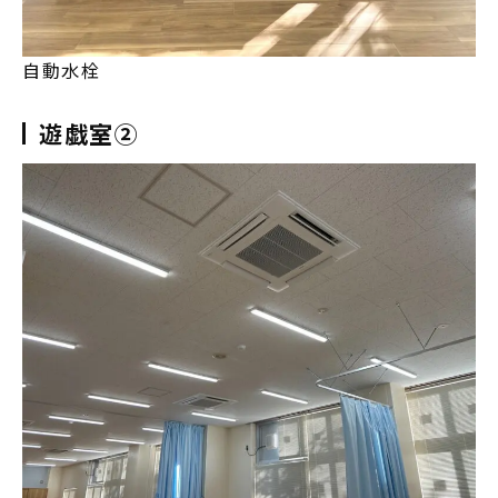
自動水栓
遊戯室②